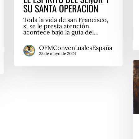
SU SANTA OPERACIÓN
Toda la vida de san Francisco,
si se le presta atención,
acontece bajo la guía del…
OFMConventualesEspaña
23 de mayo de 2024
N
mu
¡d
la
vi