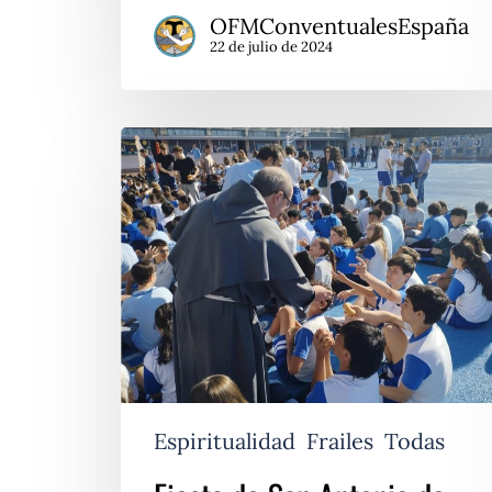
OFMConventualesEspaña
22 de julio de 2024
Fiesta
de
San
Antonio
de
Padua
Espiritualidad
Frailes
Todas