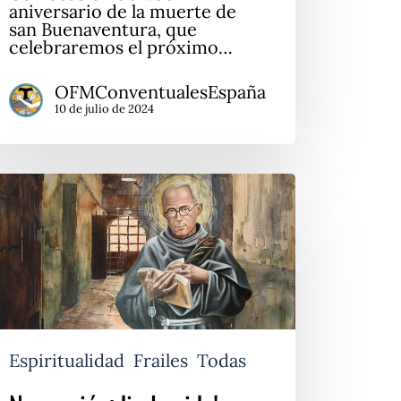
aniversario de la muerte de
san Buenaventura, que
celebraremos el próximo…
OFMConventualesEspaña
10 de julio de 2024
o
rió,
io
da!
Espiritualidad
Frailes
Todas