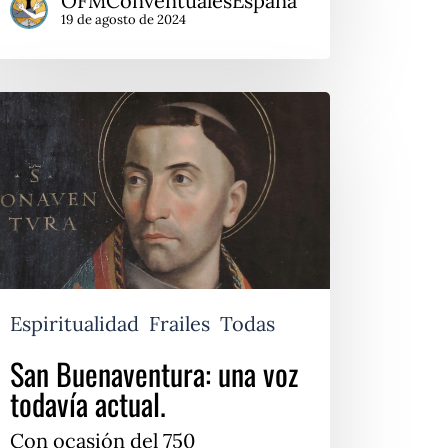
OFMConventualesEspaña
19 de agosto de 2024
an
enaventura:
na
oz
davía
tual.
Espiritualidad
Frailes
Todas
San Buenaventura: una voz
todavía actual.
Con ocasión del 750