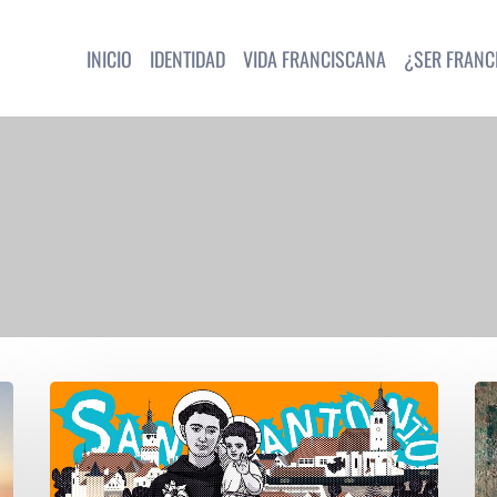
INICIO
IDENTIDAD
VIDA FRANCISCANA
¿SER FRANC
VOCACIÓN
¿E
DENTRO
v
DE
re
LA
d
VOCACIÓN:
S