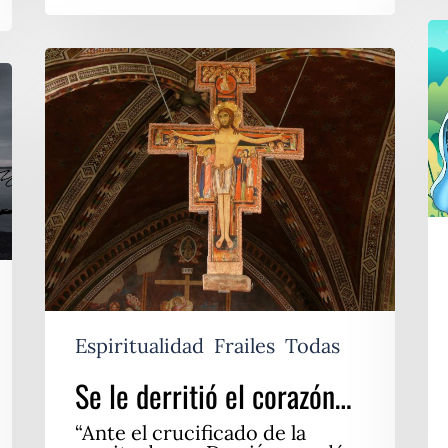
Fr
y
Se
Te
le
derritió
el
corazón…
Espiritualidad
Frailes
Todas
Se le derritió el corazón…
“Ante el crucificado de la