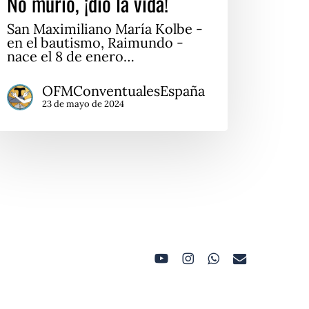
No murió, ¡dio la vida!
San Maximiliano María Kolbe -
en el bautismo, Raimundo -
nace el 8 de enero…
OFMConventualesEspaña
23 de mayo de 2024
youtube
instagram
whatsapp
email