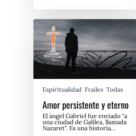
Amor
persistente
y
eterno
Espiritualidad
Frailes
Todas
Amor persistente y eterno
El ángel Gabriel fue enviado "a
una ciudad de Galilea, llamada
Nazaret". Es una historia…