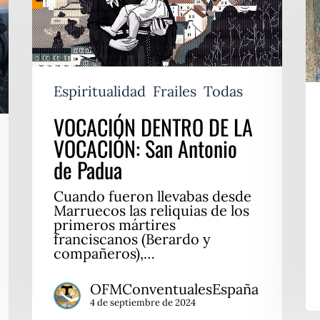
San
Fr
Antonio
de
Padua
Espiritualidad
Frailes
Todas
VOCACIÓN DENTRO DE LA
VOCACIÓN: San Antonio
de Padua
Cuando fueron llevabas desde
Marruecos las reliquias de los
primeros mártires
franciscanos (Berardo y
compañeros),…
OFMConventualesEspaña
4 de septiembre de 2024