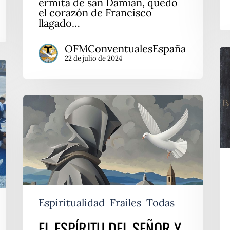
ermita de san Damián, quedó
el corazón de Francisco
llagado…
OFMConventualesEspaña
S
22 de julio de 2024
Bu
u
v
to
EL
ac
ESPÍRITU
DEL
SEÑOR
Y
SU
SANTA
OPERACIÓN
Espiritualidad
Frailes
Todas
EL ESPÍRITU DEL SEÑOR Y