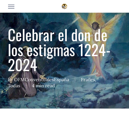
Skip
Menu
to
main
content
Celebrar el don de
los estigmas 1224-
2024
By
OFMConventualesEspaña
Frailes
,
Todas
4 min read