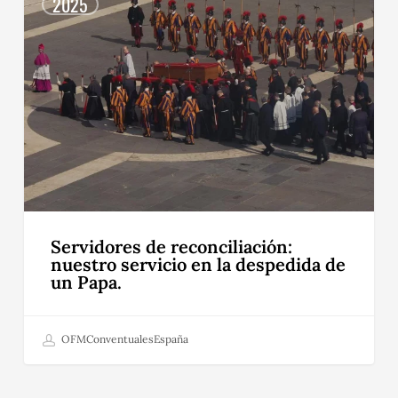
de
2025
reconciliación:
nuestro
servicio
en
la
despedida
de
un
Papa.
Servidores de reconciliación:
nuestro servicio en la despedida de
un Papa.
OFMConventualesEspaña