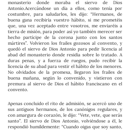
monasterio donde moraba el siervo de Dios
Antonio.Acercándose un día a ellos, como tenía por
costumbre, para saludarlos, les dijo:
“Hermanos, de
buena gana recibiría vuestro hábito, si me prometéis
que, una vez aceptado entre vosotros, me enviaréis a
tierra de misión, para poder así yo también merecer ser
hecho partícipe de la corona junto con los santos
mártires”
. Volvieron los frailes gozosos al convento, y
quedó el siervo de Dios Antonio para pedir licencia al
abad del monasterio donde residía sobre lo tratado. A
duras penas, y a fuerza de ruegos, pudo recibir la
licencia de su abad para vestir el hábito de los menores.
No olvidados de la promesa, llegaron los frailes de
buena mañana, según lo convenido, y vistieron con
premura al siervo de Dios el hábito franciscano en el
convento.
Apenas concluido el rito de admisión, se acercó uno de
sus antiguos hermanos, de los canónigos regulares, y
con amargura de corazón, le dijo:
“Vete, vete, que serás
santo”
. El siervo de Dios Antonio, volviéndose a él, le
respondió humildemente:
“Cuando oigas que soy santo,