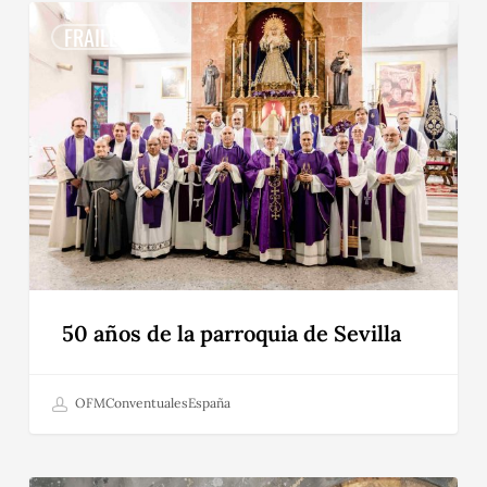
50
años
FRAILES
de
la
parroquia
de
Sevilla
50 años de la parroquia de Sevilla
OFMConventualesEspaña
TÚ