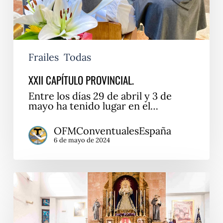
Frailes
Todas
XXII CAPÍTULO PROVINCIAL.
Entre los días 29 de abril y 3 de
mayo ha tenido lugar en el…
OFMConventualesEspaña
6 de mayo de 2024
50
años
de
la
parroquia