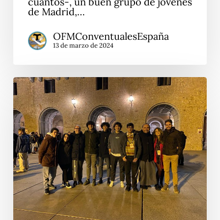
cuantos-, un buen grupo de jóvenes
de Madrid,…
OFMConventualesEspaña
13 de marzo de 2024
LifeTeen
European
Training
2024