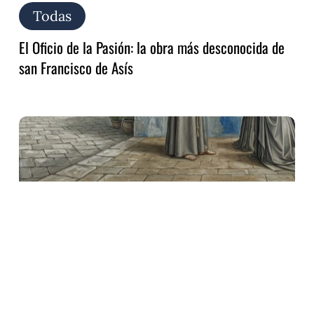
Todas
El Oficio de la Pasión: la obra más desconocida de
san Francisco de Asís
Audite,
Poverelle:
el
canto
redescubierto
de
san
Francisco
para
Clara
y
las
Damas
Pobres