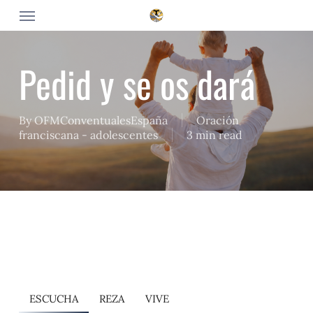
Skip
Menu
to
main
content
Pedid y se os dará
By
OFMConventualesEspaña
Oración
franciscana - adolescentes
3 min read
ESCUCHA
REZA
VIVE