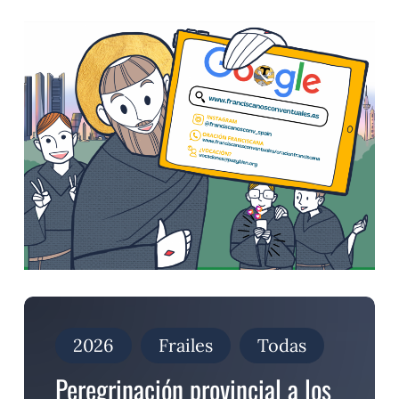
Peregrinación
provincial
a
2026
Frailes
Todas
los
lugares
Peregrinación provincial a los
franciscanos