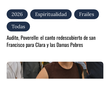
2026
Espiritualidad
Frailes
Todas
Audite, Poverelle: el canto redescubierto de san
Francisco para Clara y las Damas Pobres
Alzar
la
mirada,
bajar
al
hermano…