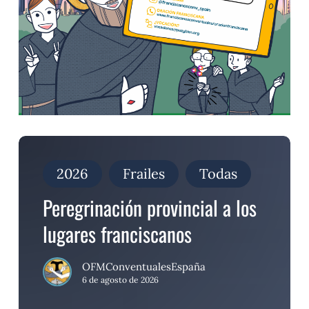
Peregrinación
provincial
a
2026
Frailes
Todas
los
lugares
Peregrinación provincial a los
franciscanos
lugares franciscanos
OFMConventualesEspaña
6 de agosto de 2026