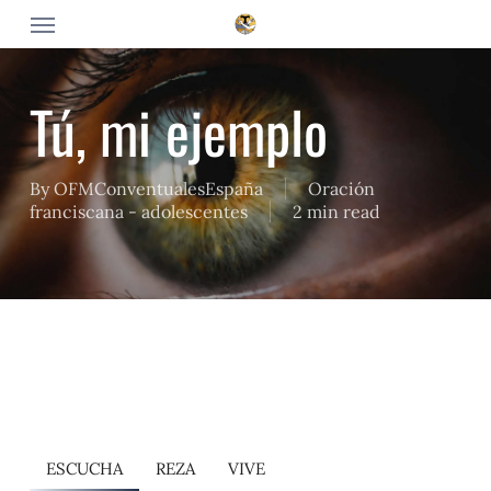
Skip
Menu
to
main
content
Tú, mi ejemplo
By
OFMConventualesEspaña
Oración
franciscana - adolescentes
2 min read
ESCUCHA
REZA
VIVE