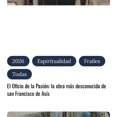
la
obra
más
desconocida
de
san
Francisco
de
Asís
2026
Espiritualidad
Frailes
Todas
El Oficio de la Pasión: la obra más desconocida de
san Francisco de Asís
Audite,