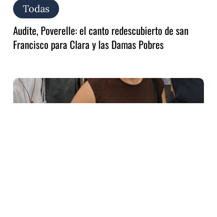
Todas
Audite, Poverelle: el canto redescubierto de san
Francisco para Clara y las Damas Pobres
Alzar
la
mirada,
bajar
al
hermano…