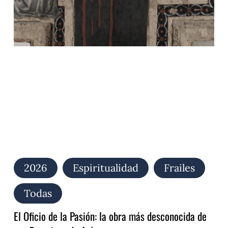
Oficio
de
la
Pasión:
la
obra
más
desconocida
de
san
Francisco
de
Asís
2026
Espiritualidad
Frailes
Todas
El Oficio de la Pasión: la obra más desconocida de