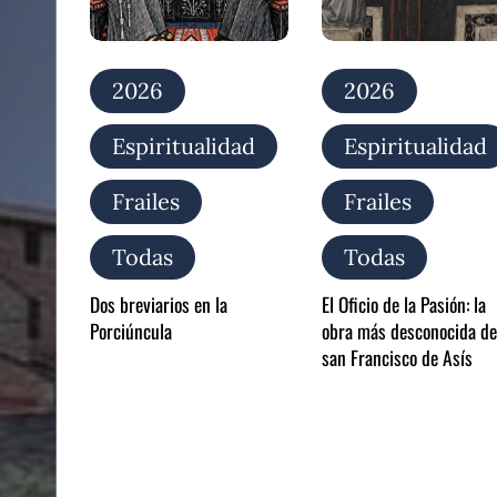
la
obra
más
desconocida
2026
2026
de
san
Espiritualidad
Espiritualidad
Francisco
de
Asís
Frailes
Frailes
Todas
Todas
Dos breviarios en la
El Oficio de la Pasión: la
Porciúncula
obra más desconocida de
san Francisco de Asís