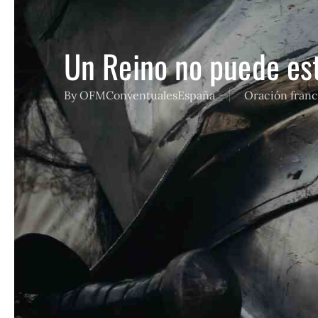
Un Reino no puede est
By
OFMConventualesEspaña
Oración franc