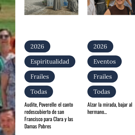
Poverelle:
la
el
mirada,
canto
bajar
redescubierto
al
de
hermano…
san
Francisco
para
2026
2026
Clara
y
Espiritualidad
Eventos
las
Damas
Pobres
Frailes
Frailes
Todas
Todas
Audite, Poverelle: el canto
Alzar la mirada, bajar al
redescubierto de san
hermano…
Francisco para Clara y las
Damas Pobres