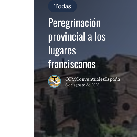
franciscanos
Todas
Peregrinación
provincial a los
lugares
franciscanos
OFMConventualesEspaña
6 de agosto de 2026