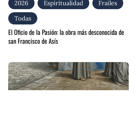
2026
Espiritualidad
Frailes
Todas
El Oficio de la Pasión: la obra más desconocida de
san Francisco de Asís
Audite,
Poverelle:
el
canto
redescubierto
de
san
Francisco
para
Clara
y
las