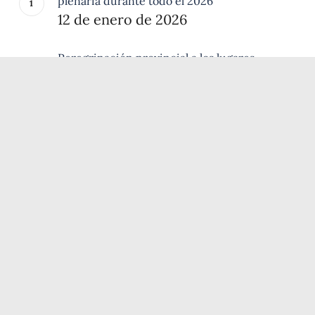
plenaria durante todo el 2026
12 de enero de 2026
Peregrinación provincial a los lugares
franciscanos
6 de agosto de 2026
Dos breviarios en la Porciúncula
28 de julio de 2026
El Oficio de la Pasión: la obra más
desconocida de san Francisco de Asís
3 de julio de 2026
ÚLTIMAS PUBLICACIONES
Peregrinación provincial a los