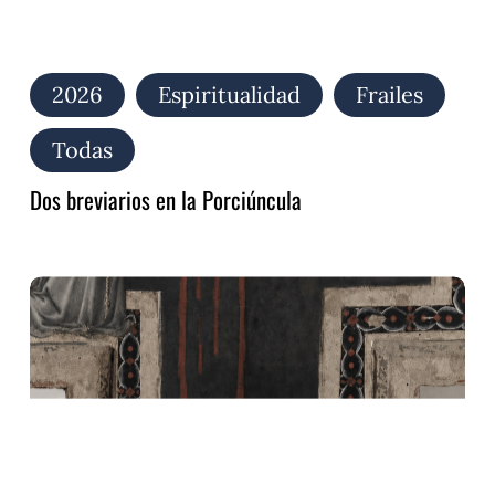
2026
Espiritualidad
Frailes
Todas
Dos breviarios en la Porciúncula
El
Oficio
de
la
Pasión:
la
obra
más
desconocida
de