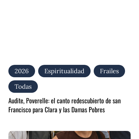
san
Francisco
para
Clara
y
las
Damas
Pobres
2026
Espiritualidad
Frailes
Todas
Audite, Poverelle: el canto redescubierto de san
Francisco para Clara y las Damas Pobres
Alzar