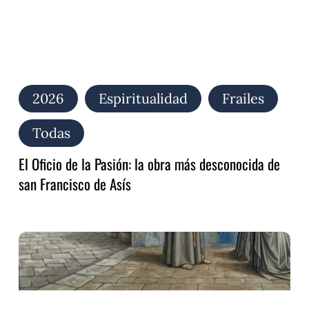
san
Francisco
de
Asís
2026
Espiritualidad
Frailes
Todas
El Oficio de la Pasión: la obra más desconocida de
san Francisco de Asís
Audite,
Poverelle:
el
canto
redescubierto
de