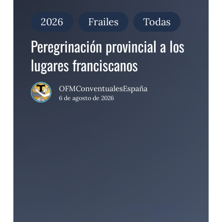
provincial
a
2026
Frailes
Todas
los
lugares
Peregrinación provincial a los
franciscanos
lugares franciscanos
OFMConventualesEspaña
6 de agosto de 2026