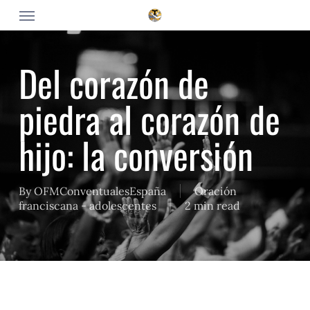
Skip
Menu
to
main
content
Del corazón de
piedra al corazón de
hijo: la conversión
By
OFMConventualesEspaña
Oración
franciscana - adolescentes
2 min read