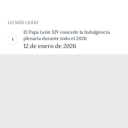
LO MÁS LEIDO
El Papa León XIV concede la Indulgencia
plenaria durante todo el 2026
12 de enero de 2026
Peregrinación provincial a los lugares
franciscanos
6 de agosto de 2026
Dos breviarios en la Porciúncula
28 de julio de 2026
El Oficio de la Pasión: la obra más
desconocida de san Francisco de Asís
3 de julio de 2026