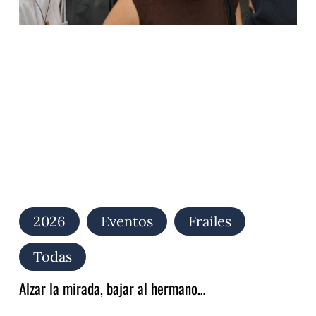
la
mirada,
bajar
al
hermano…
2026
Eventos
Frailes
Todas
Alzar la mirada, bajar al hermano…