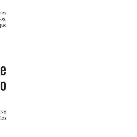
nos
os.
que
re
do
 No
 los