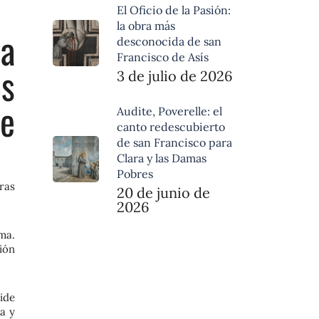
El Oficio de la Pasión:
la obra más
a
desconocida de san
Francisco de Asís
os
3 de julio de 2026
de
Audite, Poverelle: el
canto redescubierto
de san Francisco para
Clara y las Damas
Pobres
ras
20 de junio de
2026
ma.
ión
ide
a y