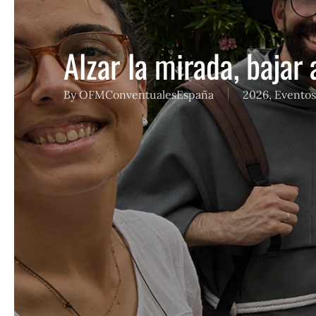
Alzar la mirada, baja
By
OFMConventualesEspaña
2026
,
Eventos