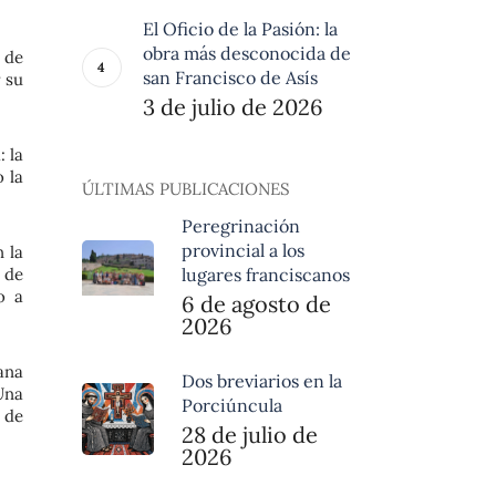
El Oficio de la Pasión: la
obra más desconocida de
 de
san Francisco de Asís
r su
3 de julio de 2026
 la
o la
ÚLTIMAS PUBLICACIONES
Peregrinación
provincial a los
 la
lugares franciscanos
 de
o a
6 de agosto de
2026
ana
Dos breviarios en la
Una
Porciúncula
 de
28 de julio de
2026