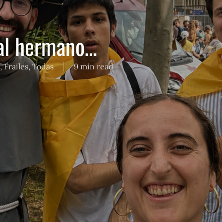
r al hermano…
,
Frailes
,
Todas
9 min read