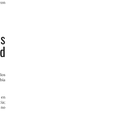
con
s
d
los
bía
 en
ia;
 no