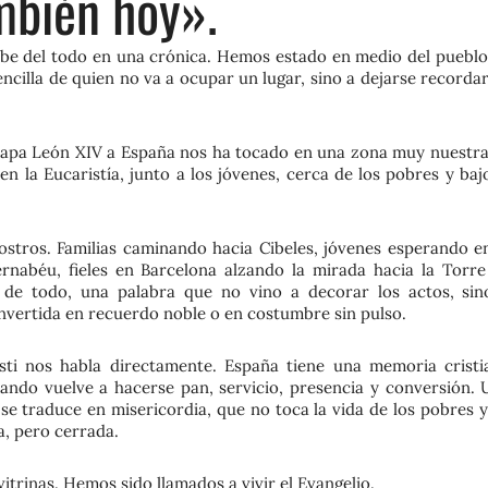
mbién hoy».
abe del todo en una crónica. Hemos estado en medio del pueblo
encilla de quien no va a ocupar un lugar, sino a dejarse recorda
Papa León XIV a España nos ha tocado en una zona muy nuestra:
 en la Eucaristía, junto a los jóvenes, cerca de los pobres y baj
stros. Familias caminando hacia Cibeles, jóvenes esperando en
rnabéu, fieles en Barcelona alzando la mirada hacia la Torre
o de todo, una palabra que no vino a decorar los actos, sin
onvertida en recuerdo noble o en costumbre sin pulso.
sti nos habla directamente. España tiene una memoria cristi
ando vuelve a hacerse pan, servicio, presencia y conversión. 
se traduce en misericordia, que no toca la vida de los pobres y
a, pero cerrada.
trinas. Hemos sido llamados a vivir el Evangelio.