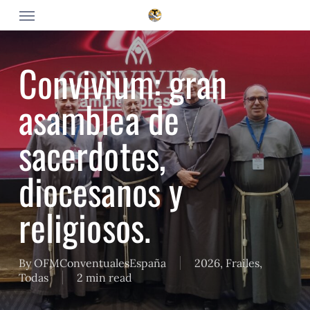
Skip
Menu
to
main
content
Convivium: gran
asamblea de
sacerdotes,
diocesanos y
religiosos.
By
OFMConventualesEspaña
2026
,
Frailes
,
Todas
2 min read