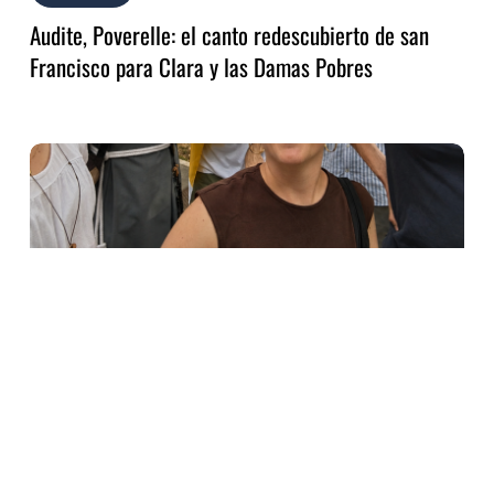
Audite, Poverelle: el canto redescubierto de san
Francisco para Clara y las Damas Pobres
Alzar
la
mirada,
bajar
al
hermano…