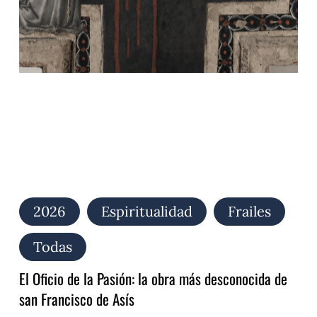
de
la
Pasión:
la
obra
más
desconocida
de
san
Francisco
de
Asís
2026
Espiritualidad
Frailes
Todas
El Oficio de la Pasión: la obra más desconocida de
san Francisco de Asís