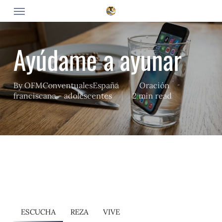
Skip
Menu
to
main
content
Ayúdame a ayunar
By
OFMConventualesEspaña
Oración
franciscana - adolescentes
2 min read
ESCUCHA
REZA
VIVE