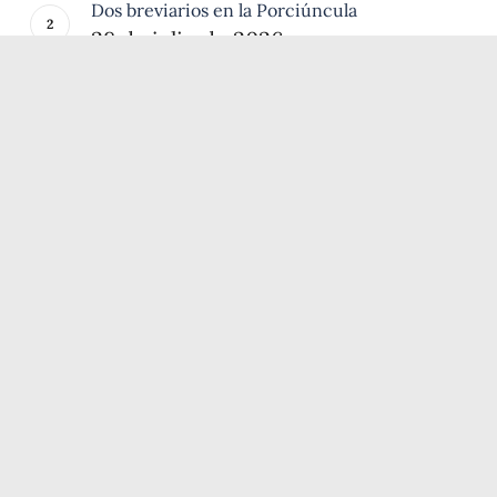
Dos breviarios en la Porciúncula
28 de julio de 2026
El Oficio de la Pasión: la obra más
desconocida de san Francisco de Asís
3 de julio de 2026
Audite, Poverelle: el canto redescubierto de
san Francisco para Clara y las Damas Pobres
20 de junio de 2026
ÚLTIMAS PUBLICACIONES
Dos breviarios en la Porciúncula
28 de julio de 2026