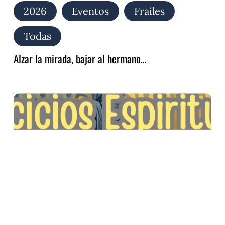
2026
Eventos
Frailes
Todas
Alzar la mirada, bajar al hermano…
Inscripción
de
los
Ejercicios
Espirituales
franciscanos,
2026