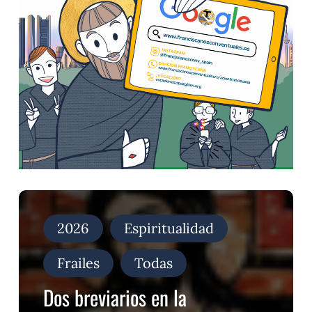
Dos
breviarios
en
2026
Espiritualidad
la
Porciúncula
Frailes
Todas
Dos breviarios en la