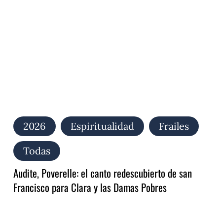
redescubierto
de
san
Francisco
para
Clara
y
las
Damas
Pobres
2026
Espiritualidad
Frailes
Todas
Audite, Poverelle: el canto redescubierto de san
Francisco para Clara y las Damas Pobres