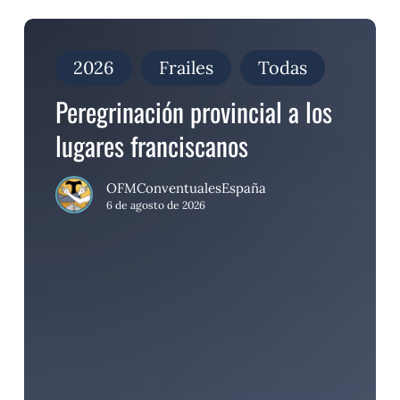
Peregrinación
provincial
a
2026
Frailes
Todas
los
lugares
Peregrinación provincial a los
franciscanos
lugares franciscanos
OFMConventualesEspaña
6 de agosto de 2026