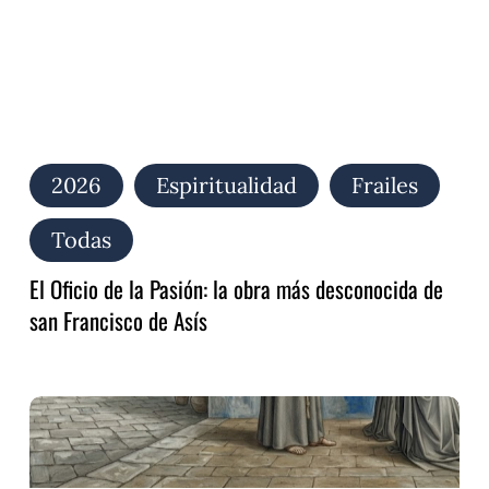
de
san
Francisco
de
Asís
2026
Espiritualidad
Frailes
Todas
El Oficio de la Pasión: la obra más desconocida de
san Francisco de Asís
Audite,
Poverelle:
el
canto