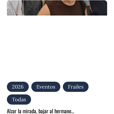
Alzar
la
mirada,
bajar
al
hermano…
2026
Eventos
Frailes
Todas
Alzar la mirada, bajar al hermano…