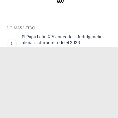
LO MÁS LEIDO
El Papa León XIV concede la Indulgencia
plenaria durante todo el 2026
12 de enero de 2026
Peregrinación provincial a los lugares
franciscanos
6 de agosto de 2026
Dos breviarios en la Porciúncula
28 de julio de 2026
El Oficio de la Pasión: la obra más