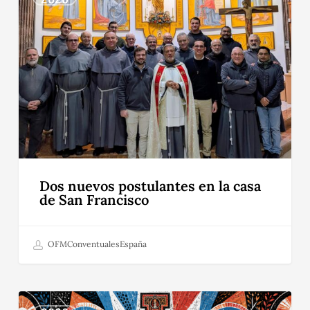
postulantes
en
la
casa
de
San
Francisco
Dos nuevos postulantes en la casa
de San Francisco
OFMConventualesEspaña
Dos