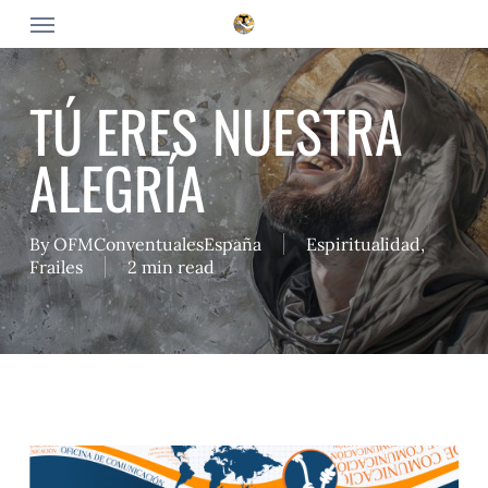
Skip
Menu
to
main
content
TÚ ERES NUESTRA
ALEGRÍA
By
OFMConventualesEspaña
Espiritualidad
,
Frailes
2 min read