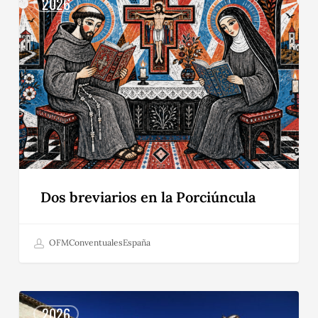
breviarios
2026
en
la
Porciúncula
Dos breviarios en la Porciúncula
OFMConventualesEspaña
San
Francisco
2026