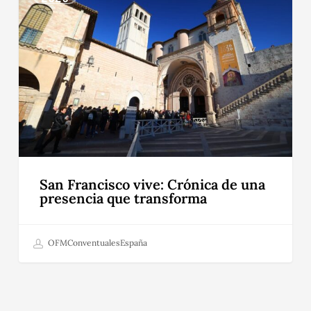
vive:
Crónica
de
una
presencia
que
transforma
San Francisco vive: Crónica de una
presencia que transforma
OFMConventualesEspaña