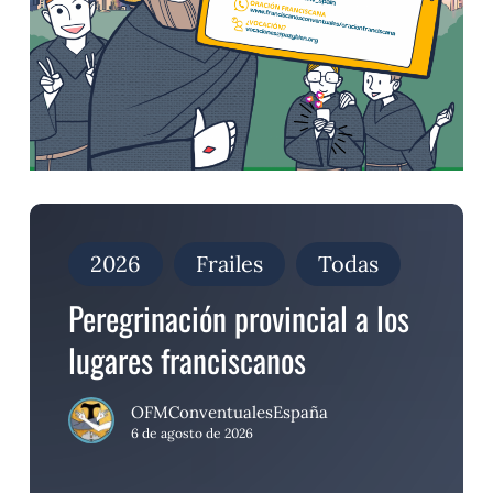
Peregrinación
provincial
a
2026
Frailes
Todas
los
lugares
Peregrinación provincial a los
franciscanos
lugares franciscanos
OFMConventualesEspaña
6 de agosto de 2026