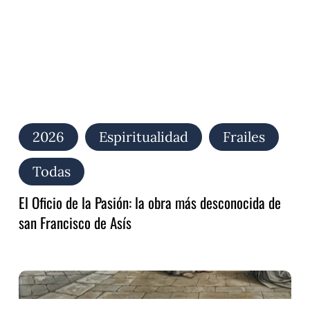
más
desconocida
de
san
Francisco
de
Asís
2026
Espiritualidad
Frailes
Todas
El Oficio de la Pasión: la obra más desconocida de
san Francisco de Asís
Audite,
Poverelle:
el