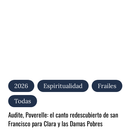
canto
redescubierto
de
san
Francisco
para
Clara
y
las
Damas
Pobres
2026
Espiritualidad
Frailes
Todas
Audite, Poverelle: el canto redescubierto de san
Francisco para Clara y las Damas Pobres