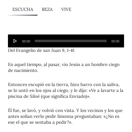
ESCUCHA
REZA
VIVE
Reproductor
00:00
00:00
de
audio
Del Evangelio de san Juan 9, 1-41
En aquel tiempo, al pasar, vio Jesús a un hombre ciego
de nacimiento.
Entonces escupió en la tierra, hizo barro con la saliva,
se lo untó en los ojos al ciego, y le dijo: «Ve a lavarte a la
piscina de Siloé (que significa Enviado)».
Él fue, se lavó, y volvió con vista. Y los vecinos y los que
antes solían verlo pedir limosna preguntaban: «¿No es
ese el que se sentaba a pedir?».