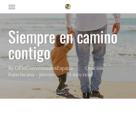
Skip
Menu
to
main
content
Siempre en camino
contigo
By
OFMConventualesEspaña
Oración
franciscana - jóvenes
4 min read