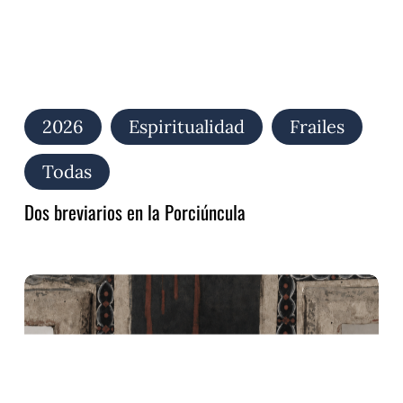
2026
Espiritualidad
Frailes
Todas
Dos breviarios en la Porciúncula
El
Oficio
de
la
Pasión:
la
obra