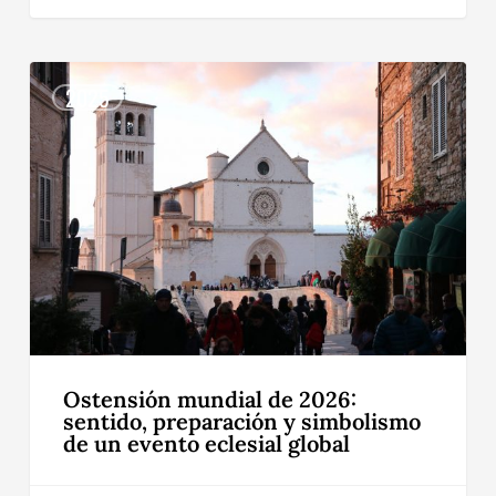
Ostensión
mundial
2025
de
2026:
sentido,
preparación
y
simbolismo
de
un
evento
eclesial
global
Ostensión mundial de 2026:
sentido, preparación y simbolismo
de un evento eclesial global