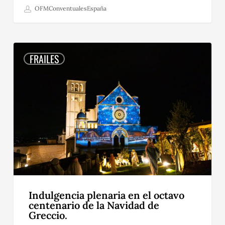
OFMConventualesEspaña
Indulgencia
plenaria
FRAILES
en
el
octavo
centenario
de
la
Navidad
de
Greccio.
Indulgencia plenaria en el octavo
centenario de la Navidad de
Greccio.