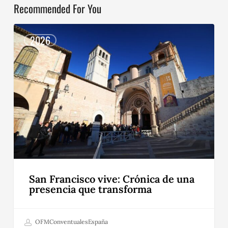
Recommended For You
San
Francisco
2026
vive:
Crónica
de
una
presencia
que
transforma
San Francisco vive: Crónica de una
presencia que transforma
OFMConventualesEspaña