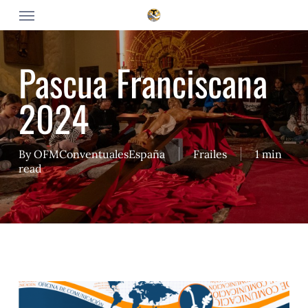
Skip
Menu
to
main
content
Pascua Franciscana
2024
By
OFMConventualesEspaña
Frailes
1 min
read