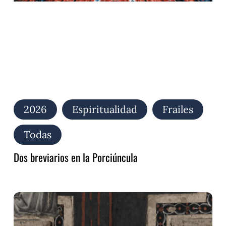
2026
Espiritualidad
Frailes
Todas
Dos breviarios en la Porciúncula
El
Oficio
de