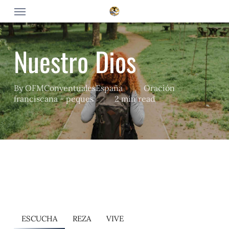
Skip
Menu
to
main
content
Nuestro Dios
By
OFMConventualesEspaña
Oración
franciscana - peques
2 min read
ESCUCHA
REZA
VIVE