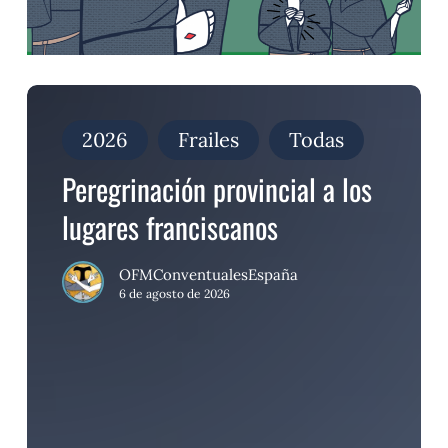
Peregrinación
provincial
a
2026
Frailes
Todas
los
lugares
Peregrinación provincial a los
franciscanos
lugares franciscanos
OFMConventualesEspaña
6 de agosto de 2026