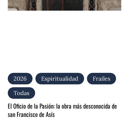
la
Pasión:
la
obra
más
desconocida
de
san
Francisco
de
Asís
2026
Espiritualidad
Frailes
Todas
El Oficio de la Pasión: la obra más desconocida de
san Francisco de Asís