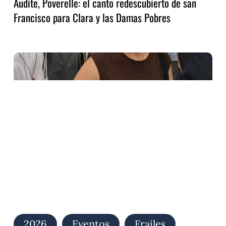
Audite, Poverelle: el canto redescubierto de san
Francisco para Clara y las Damas Pobres
Alzar
la
mirada,
bajar
al
hermano…
2026
Eventos
Frailes