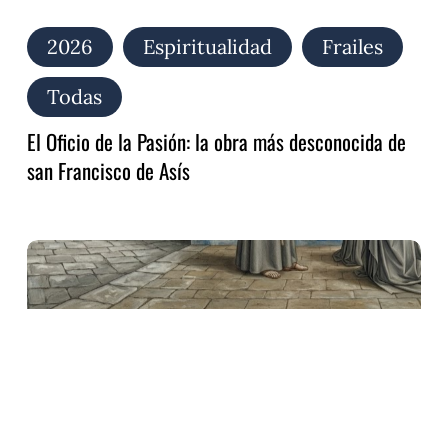
2026
Espiritualidad
Frailes
Todas
El Oficio de la Pasión: la obra más desconocida de
san Francisco de Asís
Audite,
Poverelle:
el
canto
redescubierto
de
san
Francisco
para
Clara