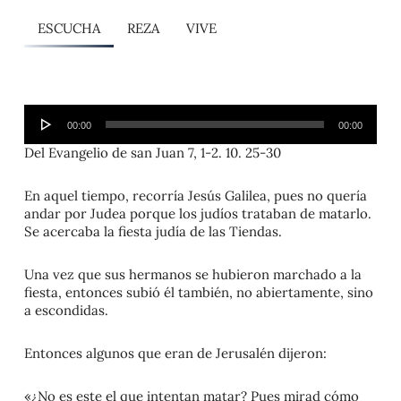
ESCUCHA
REZA
VIVE
Reproductor
00:00
00:00
de
audio
Del Evangelio de san Juan 7, 1-2. 10. 25-30
En aquel tiempo, recorría Jesús Galilea, pues no quería
andar por Judea porque los judíos trataban de matarlo.
Se acercaba la fiesta judía de las Tiendas.
Una vez que sus hermanos se hubieron marchado a la
fiesta, entonces subió él también, no abiertamente, sino
a escondidas.
Entonces algunos que eran de Jerusalén dijeron:
«¿No es este el que intentan matar? Pues mirad cómo