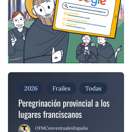
Peregrinación
provincial
a
2026
Frailes
Todas
los
lugares
Peregrinación provincial a los
franciscanos
lugares franciscanos
OFMConventualesEspaña