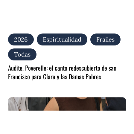
y
las
Damas
Pobres
2026
Espiritualidad
Frailes
Todas
Audite, Poverelle: el canto redescubierto de san
Francisco para Clara y las Damas Pobres
Alzar
la
mirada,
bajar
al
hermano…