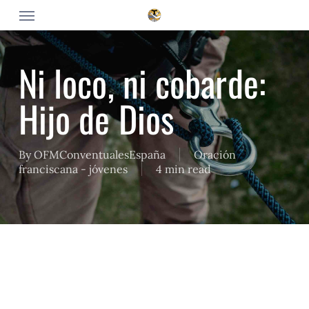
Skip
Menu
to
main
content
Ni loco, ni cobarde:
Hijo de Dios
By
OFMConventualesEspaña
Oración
franciscana - jóvenes
4 min read