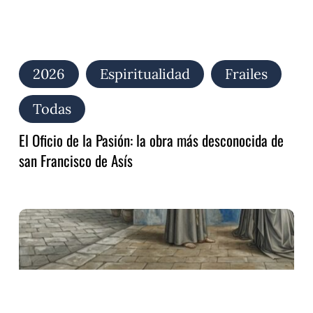
de
Asís
2026
Espiritualidad
Frailes
Todas
El Oficio de la Pasión: la obra más desconocida de
san Francisco de Asís
Audite,
Poverelle:
el
canto
redescubierto
de
san
Francisco