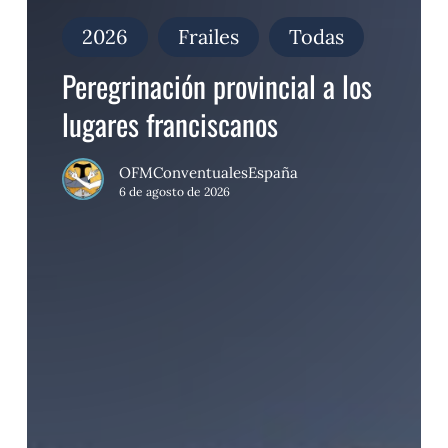
provincial
a
2026
Frailes
Todas
los
lugares
Peregrinación provincial a los
franciscanos
lugares franciscanos
OFMConventualesEspaña
6 de agosto de 2026