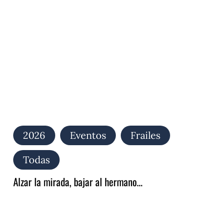
bajar
al
hermano…
2026
Eventos
Frailes
Todas
Alzar la mirada, bajar al hermano…