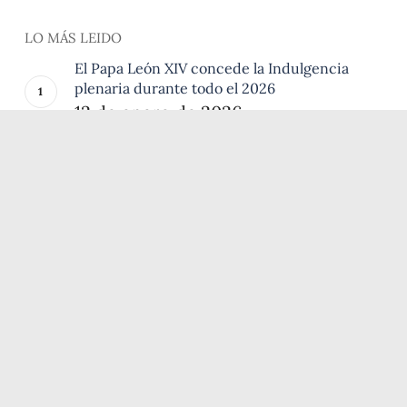
LO MÁS LEIDO
El Papa León XIV concede la Indulgencia
plenaria durante todo el 2026
12 de enero de 2026
Peregrinación provincial a los lugares
franciscanos
6 de agosto de 2026
Dos breviarios en la Porciúncula
28 de julio de 2026
El Oficio de la Pasión: la obra más
desconocida de san Francisco de Asís
3 de julio de 2026