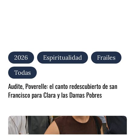
para
Clara
y
las
Damas
Pobres
2026
Espiritualidad
Frailes
Todas
Audite, Poverelle: el canto redescubierto de san
Francisco para Clara y las Damas Pobres
Alzar
la
mirada,