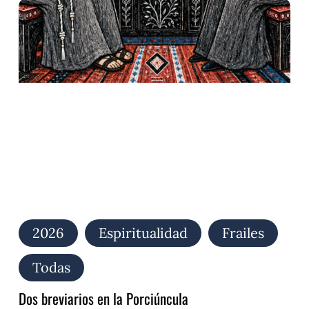
Dos
breviarios
en
la
Porciúncula
2026
Espiritualidad
Frailes
Todas
Dos breviarios en la Porciúncula