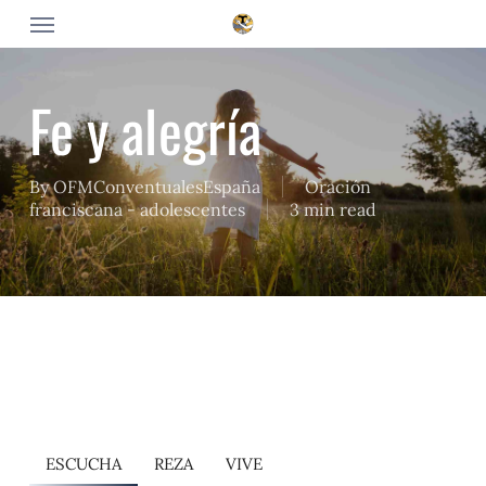
Skip
Menu
to
main
content
Fe y alegría
By
OFMConventualesEspaña
Oración
franciscana - adolescentes
3 min read
ESCUCHA
REZA
VIVE