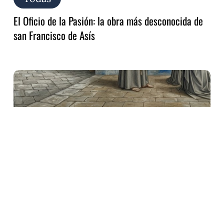
El Oficio de la Pasión: la obra más desconocida de
san Francisco de Asís
Audite,
Poverelle:
el
canto
redescubierto
de
san
Francisco
para
Clara
y
las
Damas
Pobres