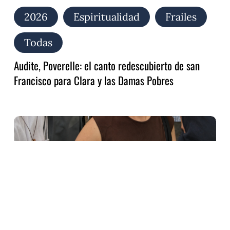
2026
Espiritualidad
Frailes
Todas
Audite, Poverelle: el canto redescubierto de san
Francisco para Clara y las Damas Pobres
Alzar
la
mirada,
bajar
al
hermano…