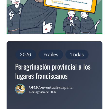
Peregrinación
provincial
a
2026
Frailes
Todas
los
lugares
Peregrinación provincial a los
franciscanos
lugares franciscanos
OFMConventualesEspaña
6 de agosto de 2026