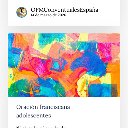
OFMConventualesEspaña
14 de marzo de 2026
Ni
círculo,
ni
cuadrado
Oración franciscana -
adolescentes