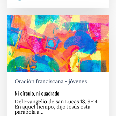
Ni
círculo,
ni
cuadrado
Oración franciscana - jóvenes
Ni círculo, ni cuadrado
Del Evangelio de san Lucas 18, 9-14
En aquel tiempo, dijo Jesús esta
parábola a…