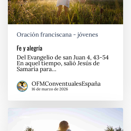
Oración franciscana - jóvenes
Fe y alegría
Del Evangelio de san Juan 4, 43-54
En aquel tiempo, salió Jesús de
Samaría para…
OFMConventualesEspaña
16 de marzo de 2026
Todo
te
lo
puedo