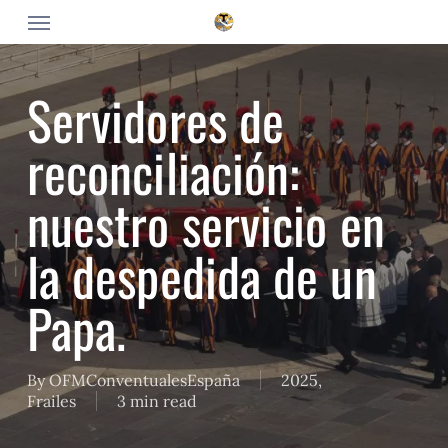
Skip
Menu
to
main
content
Servidores de
reconciliación:
nuestro servicio en
la despedida de un
Papa.
By
OFMConventualesEspaña
2025
,
Frailes
3 min read