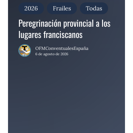
provincial
a
2026
Frailes
Todas
los
lugares
Peregrinación provincial a los
franciscanos
lugares franciscanos
OFMConventualesEspaña
6 de agosto de 2026