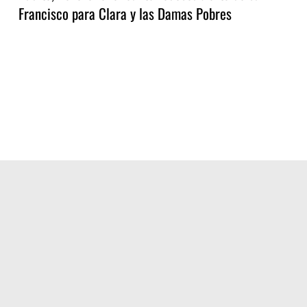
Francisco para Clara y las Damas Pobres
Alzar
la
mirada,
bajar
al
hermano…
2026
Eventos
Frailes