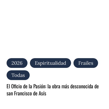
Pasión:
la
obra
más
desconocida
de
san
Francisco
de
Asís
2026
Espiritualidad
Frailes
Todas
El Oficio de la Pasión: la obra más desconocida de
san Francisco de Asís