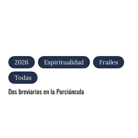
2026
Espiritualidad
Frailes
Todas
Dos breviarios en la Porciúncula
El
Oficio
de
la