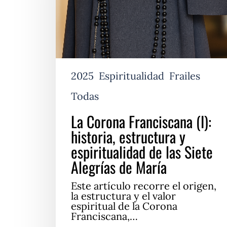
y
espiritualidad
de
las
Siete
Alegrías
de
2025
Espiritualidad
Frailes
María
Todas
La Corona Franciscana (I):
historia, estructura y
espiritualidad de las Siete
Alegrías de María
Este artículo recorre el origen,
la estructura y el valor
espiritual de la Corona
Franciscana,…